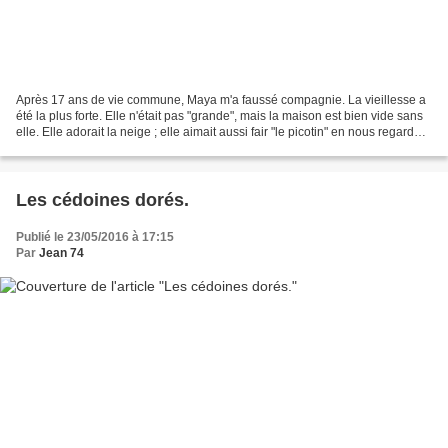
Après 17 ans de vie commune, Maya m'a faussé compagnie. La vieillesse a
été la plus forte. Elle n'était pas "grande", mais la maison est bien vide sans
elle. Elle adorait la neige ; elle aimait aussi fair "le picotin" en nous regardant
du coin de l'oeil...
Les cédoines dorés.
Publié le 23/05/2016 à 17:15
Par
Jean 74