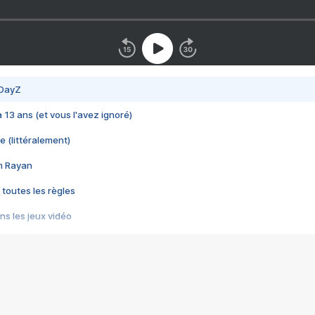
 DayZ
 a 13 ans (et vous l'avez ignoré)
e (littéralement)
im Rayan
 toutes les règles
s les jeux vidéo
us choquant de Rockstar ? - Le scandale BULLY
e plus moche de Steam
du RÊVE tourne au CAUCHEMAR